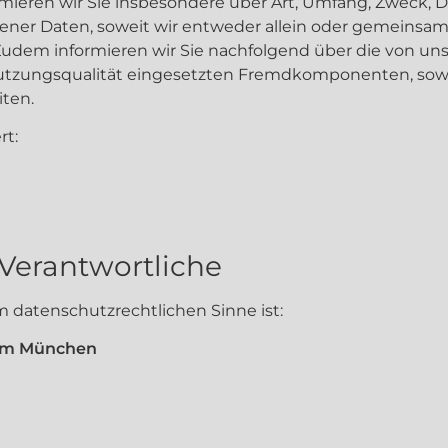
mieren wir Sie insbesondere über Art, Umfang, Zweck, 
ner Daten, soweit wir entweder allein oder gemeinsam
udem informieren wir Sie nachfolgend über die von uns
tzungsqualität eingesetzten Fremdkomponenten, sowei
ten.
rt:
 Verantwortliche
im datenschutzrechtlichen Sinne ist:
 um München