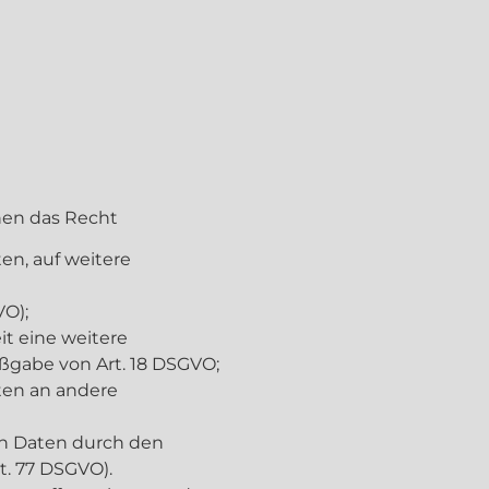
nen das Recht
en, auf weitere
VO);
it eine weitere
aßgabe von Art. 18 DSGVO;
aten an andere
den Daten durch den
t. 77 DSGVO).