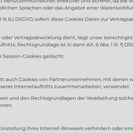
t benutzerfreundlicher, effektiver und sicherer, da die 
iedlichen Sprachen oder das Angebot einer Warenkorbfu
 1 lit b.) DSGVO, sofern diese Cookies Daten zur Vertra
 oder Vertragsabwicklung dient, liegt unser berechtigtes
itts. Rechtsgrundlage ist in dann Art. 6 Abs. 1 lit. f) D
e Session-Cookies gelöscht.
itt auch Cookies von Partnerunternehmen, mit denen 
nseres Internetauftritts zusammenarbeiten, verwendet.
ken und den Rechtsgrundlagen der Verarbeitung solcher
onen.
 Einstellung Ihres Internet-Browsers verhindern oder ein